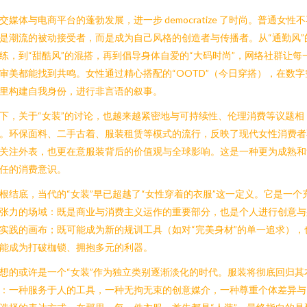
交媒体与电商平台的蓬勃发展，进一步 democratize 了时尚。普通女性
是潮流的被动接受者，而是成为自己风格的创造者与传播者。从“通勤风”
练，到“甜酷风”的混搭，再到倡导身体自爱的“大码时尚”，网络社群让每
审美都能找到共鸣。女性通过精心搭配的“OOTD”（今日穿搭），在数字
里构建自我身份，进行非言语的叙事。
下，关于“女装”的讨论，也越来越紧密地与可持续性、伦理消费等议题相
。环保面料、二手古着、服装租赁等模式的流行，反映了现代女性消费者
关注外表，也更在意服装背后的价值观与全球影响。这是一种更为成熟和
任的消费意识。
根结底，当代的“女装”早已超越了“女性穿着的衣服”这一定义。它是一个
张力的场域：既是商业与消费主义运作的重要部分，也是个人进行创意与
实践的画布；既可能成为新的规训工具（如对“完美身材”的单一追求），
能成为打破枷锁、拥抱多元的利器。
想的或许是一个“女装”作为独立类别逐渐淡化的时代。服装将彻底回归其
：一种服务于人的工具，一种无拘无束的创意媒介，一种尊重个体差异与